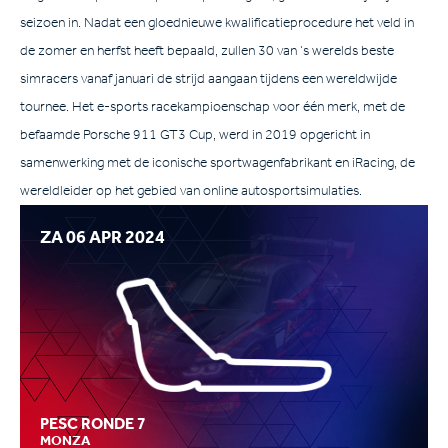
seizoen in. Nadat een gloednieuwe kwalificatieprocedure het veld in
de zomer en herfst heeft bepaald, zullen 30 van ‘s werelds beste
simracers vanaf januari de strijd aangaan tijdens een wereldwijde
tournee. Het e-sports racekampioenschap voor één merk, met de
befaamde Porsche 911 GT3 Cup, werd in 2019 opgericht in
samenwerking met de iconische sportwagenfabrikant en iRacing, de
wereldleider op het gebied van online autosportsimulaties.
ZA 06 APR 2024
PESC RONDE 7
MONZA