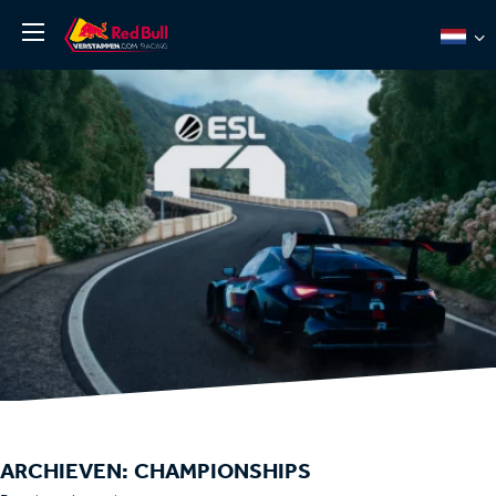
Nieuws
Over ons
Team Redline
Jos Verstappen
Thierry Vermeulen
Chris Lulham
Pro Simulation
Shop
Tickets
ARCHIEVEN:
CHAMPIONSHIPS