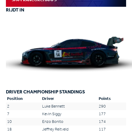
RIJDT IN
DRIVER CHAMPIONSHIP STANDINGS
Position
Driver
Points
2
Luke Bennett
290
7
Kevin Siggy
177
10
Enzo Bonito
174
18
Jeffrey Reitveld
117