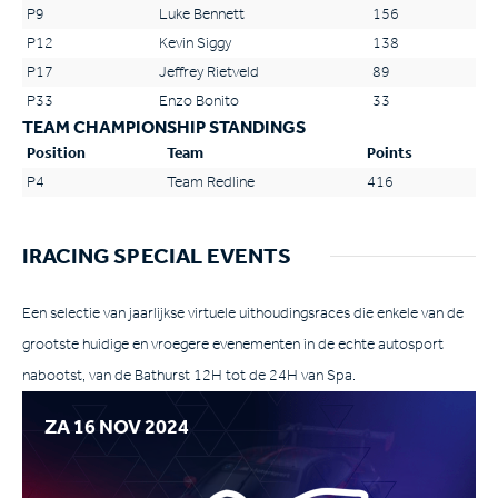
P9
Luke Bennett
156
P12
Kevin Siggy
138
P17
Jeffrey Rietveld
89
P33
Enzo Bonito
33
TEAM CHAMPIONSHIP STANDINGS
Position
Team
Points
P4
Team Redline
416
IRACING SPECIAL EVENTS
Een selectie van jaarlijkse virtuele uithoudingsraces die enkele van de
grootste huidige en vroegere evenementen in de echte autosport
nabootst, van de Bathurst 12H tot de 24H van Spa.
ZA 16 NOV 2024