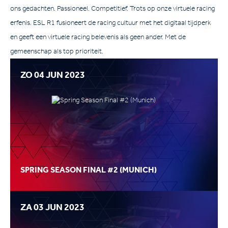
ons gedachten. Passioneel. Competitief. Trots op onze virtuele racing
erfenis. ESL R1 fusioneert de racing cultuur met het digitaal tijdperk
en geeft een virtuele racing belevenis als geen ander. Met de
gemeenschap als top prioriteit.
ZO 04 JUN 2023
SPRING SEASON FINAL #2 (MUNICH)
ZA 03 JUN 2023