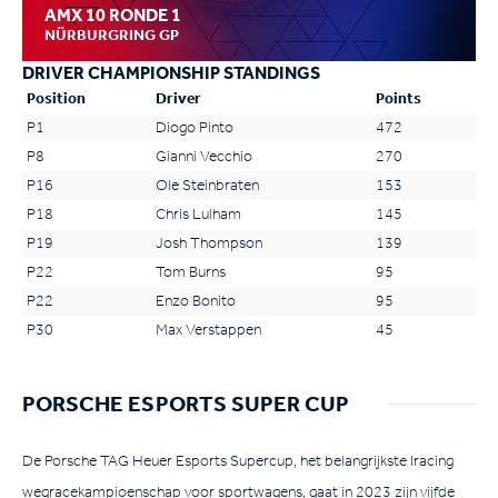
AMX 10 RONDE 1
NÜRBURGRING GP
DRIVER CHAMPIONSHIP STANDINGS
Position
Driver
Points
P1
Diogo Pinto
472
P8
Gianni Vecchio
270
P16
Ole Steinbraten
153
P18
Chris Lulham
145
P19
Josh Thompson
139
P22
Tom Burns
95
P22
Enzo Bonito
95
P30
Max Verstappen
45
PORSCHE ESPORTS SUPER CUP
De Porsche TAG Heuer Esports Supercup, het belangrijkste Iracing
wegracekampioenschap voor sportwagens, gaat in 2023 zijn vijfde