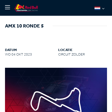
Nieuws
AMX 10 RONDE 5
Over ons
Team Redline
Jos Verstappen
DATUM
LOCATIE
WO 04 OKT 2023
CIRCUIT ZOLDER
Thierry Vermeulen
Chris Lulham
Pro Simulation
Shop
Tickets