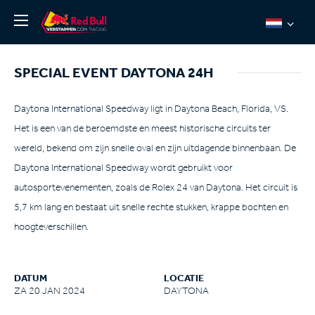
Nieuws
SPECIAL EVENT DAYTONA 24H
Over ons
Team Redline
Daytona International Speedway ligt in Daytona Beach, Florida, VS.
Het is een van de beroemdste en meest historische circuits ter
Jos Verstappen
wereld, bekend om zijn snelle oval en zijn uitdagende binnenbaan. De
Thierry Vermeulen
Daytona International Speedway wordt gebruikt voor
Chris Lulham
autosportevenementen, zoals de Rolex 24 van Daytona. Het circuit is
Pro Simulation
5,7 km lang en bestaat uit snelle rechte stukken, krappe bochten en
hoogteverschillen.
Shop
Tickets
DATUM
LOCATIE
ZA 20 JAN 2024
DAYTONA