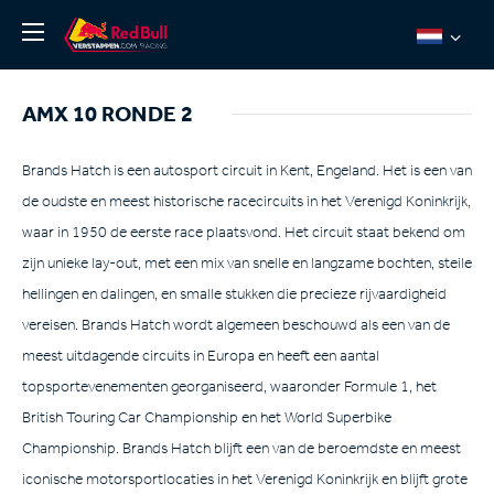
Nieuws
AMX 10 RONDE 2
Over ons
Team Redline
Brands Hatch is een autosport circuit in Kent, Engeland. Het is een van
de oudste en meest historische racecircuits in het Verenigd Koninkrijk,
Jos Verstappen
waar in 1950 de eerste race plaatsvond. Het circuit staat bekend om
Thierry Vermeulen
zijn unieke lay-out, met een mix van snelle en langzame bochten, steile
Chris Lulham
hellingen en dalingen, en smalle stukken die precieze rijvaardigheid
Pro Simulation
vereisen. Brands Hatch wordt algemeen beschouwd als een van de
meest uitdagende circuits in Europa en heeft een aantal
Shop
topsportevenementen georganiseerd, waaronder Formule 1, het
Tickets
British Touring Car Championship en het World Superbike
Championship. Brands Hatch blijft een van de beroemdste en meest
iconische motorsportlocaties in het Verenigd Koninkrijk en blijft grote