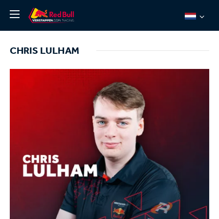
Nieuws
CHRIS LULHAM
Over ons
Team Redline
Jos Verstappen
Thierry Vermeulen
Chris Lulham
Pro Simulation
Shop
Tickets