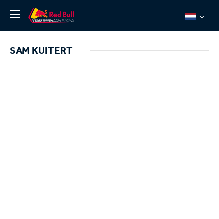
Nieuws
SAM KUITERT
Over ons
Team Redline
Jos Verstappen
Thierry Vermeulen
Chris Lulham
Pro Simulation
Shop
Tickets