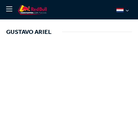
Nieuws
GUSTAVO ARIEL
Over ons
Team Redline
Jos Verstappen
Thierry Vermeulen
Chris Lulham
Pro Simulation
Shop
Tickets