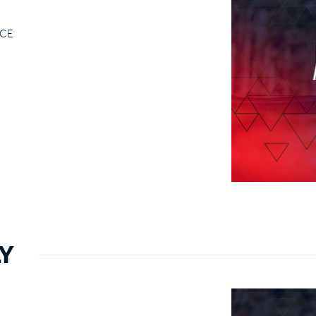
NCE
LY