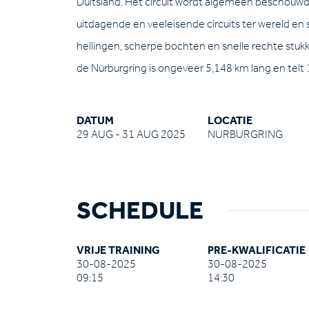
Duitsland. Het circuit wordt algemeen beschouwd
uitdagende en veeleisende circuits ter wereld en 
hellingen, scherpe bochten en snelle rechte stukk
de Nürburgring is ongeveer 5,148 km lang en telt
DATUM
LOCATIE
29 AUG - 31 AUG 2025
NURBURGRING
SCHEDULE
VRIJE TRAINING
PRE-KWALIFICATIE
30-08-2025
30-08-2025
09:15
14:30